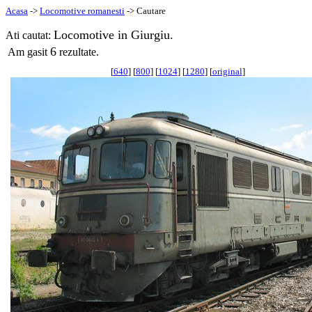
Acasa
->
Locomotive romanesti
-> Cautare
Locomotive in Giurgiu.
Ati cautat:
6
Am gasit
rezultate.
[
640
] [
800
] [
1024
] [
1280
] [
original
]