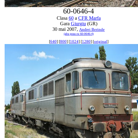
60-0646-4
Clasa
60
a
CFR Marfa
Gara
Giurgiu
(GR)
30 mai 2007,
Andrei Berinde
(alta poza cu 60-0646-4)
[
640
] [
800
] [
1024
] [
1280
] [
original
]