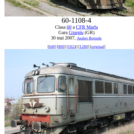
60-1108-4
Clasa
60
a
CFR Marfa
Gara
Giurgiu
(GR)
30 mai 2007,
Andrei Berinde
[
640
] [
800
] [
1024
] [
1280
] [
original
]