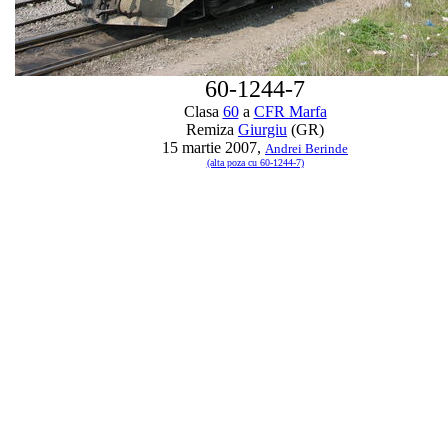
60-1244-7
Clasa
60
a
CFR Marfa
Remiza
Giurgiu
(GR)
15 martie 2007,
Andrei Berinde
(alta poza cu 60-1244-7)