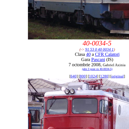
40-0034-5
(->
91 53 0 40 0034 1
)
Clasa
40
a
CFR Calatori
Gara
Pascani
(IS)
7 octombrie 2008,
Gabriel Axinia
(alte 3 poze cu 40-0034-5)
[
640
] [
800
] [
1024
] [
1280
] [
original
]