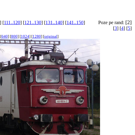
[2]
] [
111..120
] [
121..130
] [
131..140
] [
141..150
]
Poze pe rand:
[
3
] [
4
] [
5
]
[
640
] [
800
] [
1024
] [
1280
] [
original
]