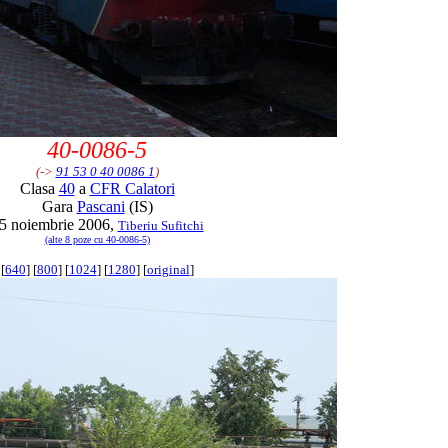
40-0086-5
(->
91 53 0 40 0086 1
)
Clasa
40
a
CFR Calatori
Gara
Pascani
(IS)
5 noiembrie 2006,
Tiberiu Sufitchi
(alte 8 poze cu 40-0086-5)
[
640
] [
800
] [
1024
] [
1280
] [
original
]