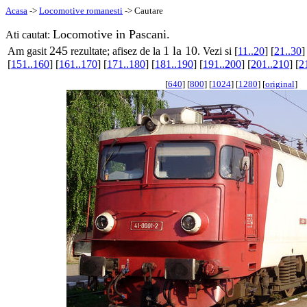
Acasa
->
Locomotive romanesti
-> Cautare
Locomotive in Pascani.
Ati cautat:
245
1 la 10
Am gasit
rezultate; afisez de la
. Vezi si [
11..20
] [
21..30
]
[
151..160
] [
161..170
] [
171..180
] [
181..190
] [
191..200
] [
201..210
] [
2
[
640
] [
800
] [
1024
] [
1280
] [
original
]