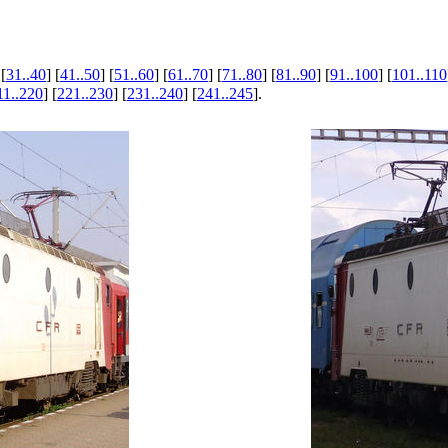
 [
31..40
] [
41..50
] [
51..60
] [
61..70
] [
71..80
] [
81..90
] [
91..100
] [
101..110
11..220
] [
221..230
] [
231..240
] [
241..245
].