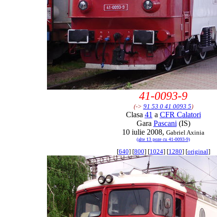
41-0093-9
(->
91 53 0 41 0093 5
)
Clasa
41
a
CFR Calatori
Gara
Pascani
(IS)
10 iulie 2008,
Gabriel Axinia
(alte 13 poze cu 41-0093-9)
[
640
] [
800
] [
1024
] [
1280
] [
original
]