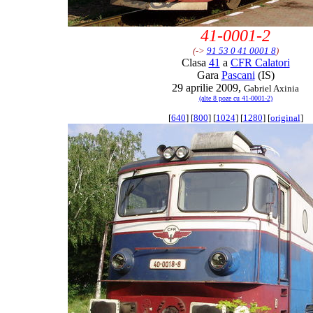
41-0001-2
(->
91 53 0 41 0001 8
)
Clasa
41
a
CFR Calatori
Gara
Pascani
(IS)
29 aprilie 2009,
Gabriel Axinia
(alte 8 poze cu 41-0001-2)
[
640
] [
800
] [
1024
] [
1280
] [
original
]