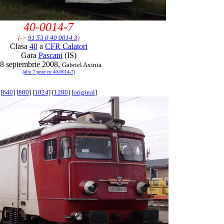
40-0014-7
(->
91 53 0 40 0014 3
)
Clasa
40
a
CFR Calatori
Gara
Pascani
(IS)
8 septembrie 2008,
Gabriel Axinia
(alte 7 poze cu 40-0014-7)
[
640
] [
800
] [
1024
] [
1280
] [
original
]