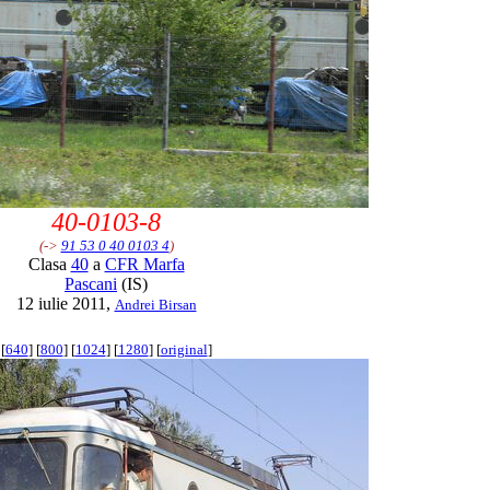
40-0103-8
(->
91 53 0 40 0103 4
)
Clasa
40
a
CFR Marfa
Pascani
(IS)
12 iulie 2011,
Andrei Birsan
[
640
] [
800
] [
1024
] [
1280
] [
original
]