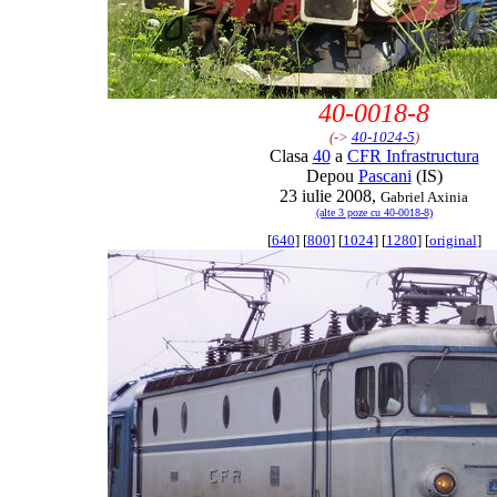
40-0018-8
(->
40-1024-5
)
Clasa
40
a
CFR Infrastructura
Depou
Pascani
(IS)
23 iulie 2008,
Gabriel Axinia
(alte 3 poze cu 40-0018-8)
[
640
] [
800
] [
1024
] [
1280
] [
original
]