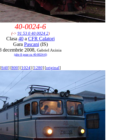
40-0024-6
(->
91 53 0 40 0024 2
)
Clasa
40
a
CFR Calatori
Gara
Pascani
(IS)
8 decembrie 2008,
Gabriel Axinia
(alte 8 poze cu 40-0024-6)
[
640
] [
800
] [
1024
] [
1280
] [
original
]